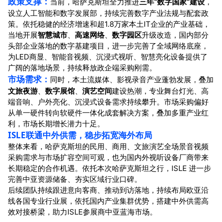
政策支撑：
当前，哈萨克斯坦全力推进
三年“数字国家”建设
，
设立人工智能和数字发展部，持续完善数字产业法规与配套政
策。依托稳健的经济增速和超1.8万家本土IT企业的产业基础，
当地开展
智慧城市
、
高速网络
、
数字园区
升级改造，国内部分
头部企业落地的数字基建项目，进一步完善了全域网络底座，
为LED商显、智能音视频、沉浸式视听、智慧亮化设备提供了
广阔的落地场景，持续释放政企端采购刚需。
市场需求：
同时，本土流媒体、影视录音产业蓬勃发展，叠加
文旅夜游
、
数字展馆
、
演艺空间
建设热潮，专业舞台灯光、高
端音响、户外亮化、沉浸式设备需求持续攀升。市场采购偏好
从单一硬件转向软硬件一体化成套解决方案，叠加多重产业红
利，市场长期增长潜力十足。
ISLE联通中外供需，稳步拓宽海外布局
整体来看，哈萨克斯坦的民用、商用、文旅演艺全场景音视频
采购需求与市场扩容空间可观，也为国内外视听设备厂商带来
长期稳定的合作机遇。依托本次哈萨克斯坦之行，ISLE 进一步
完善中亚资源储备、夯实区域行业口碑。
后续团队持续跟进意向客商、推动到访落地，持续布局欧亚沿
线各国专业行业展，依托国内产业集群优势，搭建中外供需高
效对接桥梁，助力ISLE参展商中亚蓝海市场。