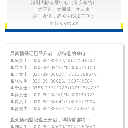
深圳国际会展中心（宝安新馆）
大平台、大商机、大未来
展会资讯，请关注ISLE官网：
m.isle.org.cn
展商预登记已经启动，期待您的来电：
👤
陈女士：020-89139222/13922249137
👤
侯
女士
：020-
89139127/
13826072428
👤
毕
女士
：020-89138624/13533388646
👤
张先生：020-89138626/13697485841
👤
于女士：0755-23300283/13752824829
👤孙女士：020-
89138150/13826183327
👤
夏女士：020-
89138641/15399727524
👤曾先生：
020-89138374/
13570033150
观众预约登记也已开启，详情请咨询：
👤刘先生：020-89138690/13922250659