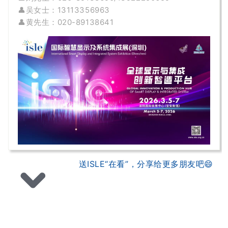
👤吴女士：13113356963
👤黄先生
：020-89138641
送ISLE“在看”，分享给更多朋友吧😄