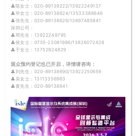
👤陈女士：020-89139222/13922249137
👤
毕
女士
：020-89138624/13533388646
👤张先生：020-89138626/13697485841
深圳公司：
👤
邓先生：
13922249795
👤侯
女士
：
0755-23081986/13826072428
👤于女士：13752824829
观众预约登记也已开启，详情请咨询：
👤刘先生：020-89138690/13922250659
👤吴女士：13113356963
👤黄先生
：020-89138641