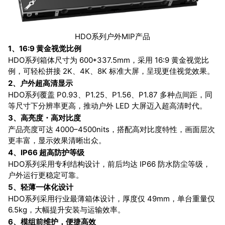
HDO系列户外MIP产品
1、16:9 黄金视觉比例
HDO系列箱体尺寸为 600*337.5mm，采用 16:9 黄金视觉比
例，可轻松拼接 2K、4K、8K 标准大屏，呈现更佳视觉效果。
2、户外超高清显示
HDO系列覆盖 P0.93、P1.25、P1.56、P1.87 多种点间距，同
等尺寸下分辨率更高，推动户外 LED 大屏迈入超高清时代。
3、高亮度
高对比度
・
产品亮度可达 4000–4500nits，搭配高对比度特性，画面层次
更丰富，显示效果清晰出众。
4、IP66 超高防护等级
HDO系列采用专利结构设计，前后均达 IP66 防水防尘等级，
户外运行更稳定可靠。
5
、轻薄一体化设计
HDO系列采用行业最薄箱体设计，厚度仅 49mm，单台重量仅
6.5kg，大幅提升安装与运输效率。
6、模组前维护，便捷高效