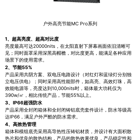
户外高亮节能MC Pro系列
1、超高亮度、超高对比度
亮度最高可达20000nits，在太阳直射下屏幕画面依旧清晰可
见；同时面罩采
用深黑高帽檐，对比度更高，能满足各种应用
场景下的使用需求。
2、节能55%
产品采用共阴方案、双电压电路设计（对红灯和蓝绿灯分别独
立电压供电）；同时
采用高性能部件，如高亮、高效灯珠，高
效能电源等，亮度达到10,000nits时，箱体
最大功耗仅为
390w/㎡，相比传统产品，节能55%以上。
3、IP66超强防水
产品采用全封闭箱体和全封闭铸铝底壳套件设计，防水等级高
达IP66，满足户外严酷
的防水需求。
4、高效热管理
箱体和模组底壳采用高导热性压铸铝材质，并设计有大面积散
热片和优良的散热结构，产品的散热效果优良，产品稳定性和