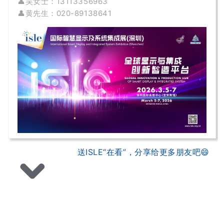
👤吴女士：13113356963
👤黄先生
：020-89138641
送ISLE“在看”，分享给更多朋友吧😄