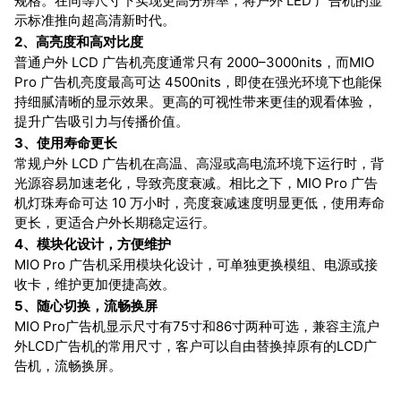
规格。在同等尺寸下实现更高分辨率，将户外 LED 广告机的显
示标准推向超高清新时代。
2、高亮度和高对比度
普通户外 LCD 广告机亮度通常只有 2000–3000nits，而MIO
Pro 广告机亮度最高可
达 4500nits，即使在强光环境下也能保
持细腻清晰的显示效果。更高的可视性带来更
佳的观看体验，
提升广告吸引力与传播价值。
3、使用寿命更长
常规户外 LCD 广告机在高温、高湿或高电流环境下运行时，背
光源容易加速老化，导致亮度衰减。相比之下，MIO Pro 广告
机灯珠寿命可达 10 万小时，亮度衰减速度明显更低，使用寿命
更长，更适合户外长期稳定运行。
4、模块化设计，方便维护
MIO Pro 广告机采用模块化设计，可单独更换模组、电源或接
收卡，维护更加
便捷高效。
5、随心切换，流畅换屏
MIO Pro广告机显示尺寸有75寸和86寸两种可选，兼容主流户
外LCD广告机的常用尺寸，客户可以自由替换掉原有的LCD广
告机，流畅换屏。