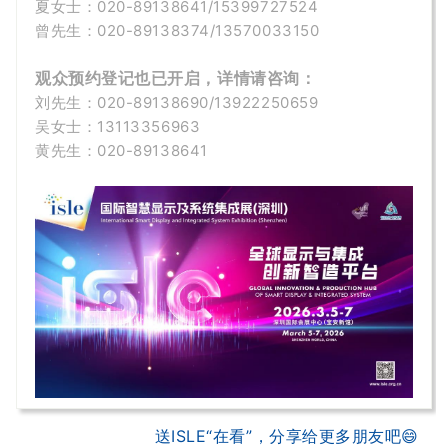
夏女士：020-
89138641/15399727524
曾先生：
020-89138374/
13570033150
观众预约登记也已开启，详情请咨询：
刘先生：020-89138690/13922250659
吴女士：13113356963
黄先生
：020-89138641
送ISLE“在看”，分享给更多朋友吧😄