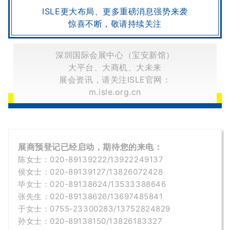
ISLE更大布局、更多重磅消息强势来袭
惊喜不断，敬请持续关注
深圳国际会展中心（宝安新馆）
大平台、大商机、大未来
展会资讯，请关注ISLE官网：
m.isle.org.cn
展商预登记已经启动，期待您的来电：
陈女士：020-89139222/13922249137
侯
女士
：020-
89139127/
13826072428
毕
女士
：020-89138624/13533388646
张先生：020-89138626/13697485841
于女士：
0755-23300283/
13752824829
孙女士：020-
89138150
/
13826183327